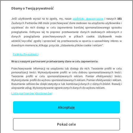
Plan zbrodni
SEZON 4
Wypróbuj aplikację mobilną
Dbamy o Twoją prywatność
Sprawdź
Korzystaj z łatwiejszej nawigacji i ciesz się szybszym
działaniem
Jeśli użytkownik wyrazi na to zgodę, my, nasze
podmioty stowarzyszone
i naszych
161
Zaufanych Partnerów IAB może przechowywać dane osobowe na urządzeniu użytkownika i
uzyskiwać do nich dostęp w celu zapewnienia bardziej spersonalizowanego sposobu
przeglądania. Odbywa się to poprzez przetwarzanie danych osobowych zebranych z
danych przeglądania przechowywanych w plikach cookie. Użytkownik może
udzielić/wycofać zgodę i sprzeciwić się przetwarzaniu w oparciu o uzasadniony interes w
dowolnym momencie, klikając przycisk „Ustawienia plików cookie i reklam”.
Polityka Prywatności
Wraz z naszymi partnerami przetwarzamy dane w celu zapewnienia:
Przechowywanie informacji na urządzeniu lub dostęp do nich. Tworzenie profili w celu
personalizacji treści. Wykorzystywanie profili w celu doboru spersonalizowanych treści.
Tworzenie profili w celu spersonalizowanych reklam. Pomiar efektywności treści.
Wykorzystanie profili do wyboru spersonalizowanych reklam. Pomiar efektywności reklam.
Rozumienie odbiorców dzięki statystyce lub kombinacji danych z różnych źródeł. Rozwój i
ulepszanie usług. Wykorzystywanie ograniczonych danych do wyboru reklam.
Lista partnerów (dostawców)
Akceptuję
Pokaż cele