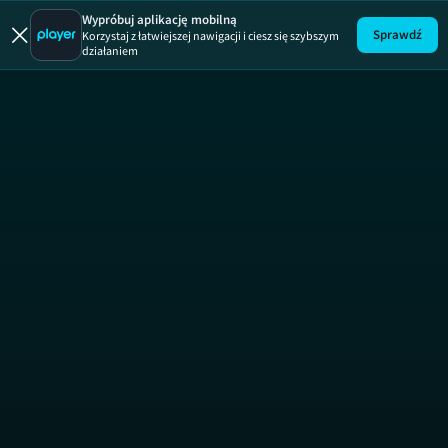
Pamięć d
Wypróbuj aplikację mobilną
Sprawdź
Korzystaj z łatwiejszej nawigacji i ciesz się szybszym
działaniem