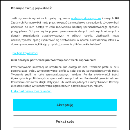
Wypróbuj aplikację mobilną
Dbamy o Twoją prywatność
Sprawdź
Korzystaj z łatwiejszej nawigacji i ciesz się szybszym
działaniem
Jeśli użytkownik wyrazi na to zgodę, my, nasze
podmioty stowarzyszone
i naszych
161
Zaufanych Partnerów IAB może przechowywać dane osobowe na urządzeniu użytkownika i
uzyskiwać do nich dostęp w celu zapewnienia bardziej spersonalizowanego sposobu
przeglądania. Odbywa się to poprzez przetwarzanie danych osobowych zebranych z
danych przeglądania przechowywanych w plikach cookie. Użytkownik może
udzielić/wycofać zgodę i sprzeciwić się przetwarzaniu w oparciu o uzasadniony interes w
dowolnym momencie, klikając przycisk „Ustawienia plików cookie i reklam”.
Polityka Prywatności
Wraz z naszymi partnerami przetwarzamy dane w celu zapewnienia:
Przechowywanie informacji na urządzeniu lub dostęp do nich. Tworzenie profili w celu
personalizacji treści. Wykorzystywanie profili w celu doboru spersonalizowanych treści.
Tworzenie profili w celu spersonalizowanych reklam. Pomiar efektywności treści.
Wykorzystanie profili do wyboru spersonalizowanych reklam. Pomiar efektywności reklam.
Rozumienie odbiorców dzięki statystyce lub kombinacji danych z różnych źródeł. Rozwój i
ulepszanie usług. Wykorzystywanie ograniczonych danych do wyboru reklam.
Lista partnerów (dostawców)
Akceptuję
Pokaż cele