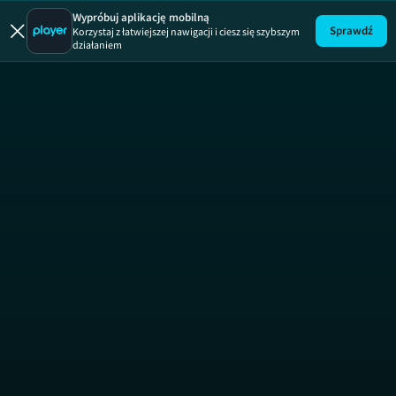
Wypróbuj aplikację mobilną
Sprawdź
Korzystaj z łatwiejszej nawigacji i ciesz się szybszym
działaniem