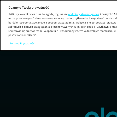
Dbamy o Twoją prywatność
Jeśli użytkownik wyrazi na to zgodę, my, nasze
podmioty stowarzyszone
i naszych
16
może przechowywać dane osobowe na urządzeniu użytkownika i uzyskiwać do nich d
bardziej spersonalizowanego sposobu przeglądania. Odbywa się to poprzez przetw
zebranych z danych przeglądania przechowywanych w plikach cookie. Użytkownik może
sprzeciwić się przetwarzaniu w oparciu o uzasadniony interes w dowolnym momencie, kli
plików cookie i reklam”.
Polityka Prywatności