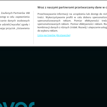
(Nie)powieszenie
SEZON 
Wraz z naszymi partnerami przetwarzamy dane w c
1
Zaufanych Partnerów IAB
Przechowywanie informacji na urządzeniu lub dostęp do nich.
ostęp w celu zapewnienia
treści. Wykorzystywanie profili w celu doboru spersonalizo
arzanie danych osobowych
spersonalizowanych reklam. Pomiar efektywności treś
spersonalizowanych reklam. Pomiar efektywności reklam. Roz
 udzielić/wycofać zgodę i
kombinacji danych z różnych źródeł. Rozwój i ulepszanie usł
kając przycisk „Ustawienia
do wyboru reklam.
Lista partnerów (dostawców)