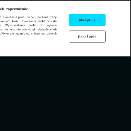
1 ODCINEK 1
(NIE)POWIESZE
elu zapewnienia:
 Tworzenie profili w celu personalizacji
Akceptuję
wanych treści. Tworzenie profili w celu
ci. Wykorzystanie profili do wyboru
umienie odbiorców dzięki statystyce lub
ug. Wykorzystywanie ograniczonych danych
Pokaż cele