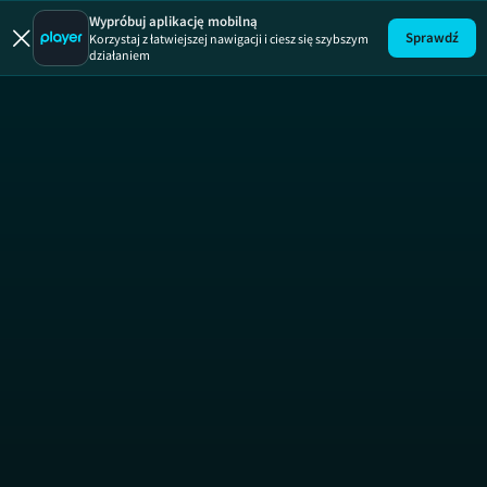
Nie do u
Wypróbuj aplikację mobilną
Sprawdź
Korzystaj z łatwiejszej nawigacji i ciesz się szybszym
działaniem