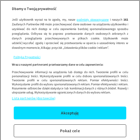
Wypróbuj aplikację mobilną
Dbamy o Twoją prywatność
Sprawdź
Korzystaj z łatwiejszej nawigacji i ciesz się szybszym
działaniem
Jeśli użytkownik wyrazi na to zgodę, my, nasze
podmioty stowarzyszone
i naszych
161
Zaufanych Partnerów IAB może przechowywać dane osobowe na urządzeniu użytkownika i
uzyskiwać do nich dostęp w celu zapewnienia bardziej spersonalizowanego sposobu
przeglądania. Odbywa się to poprzez przetwarzanie danych osobowych zebranych z
danych przeglądania przechowywanych w plikach cookie. Użytkownik może
udzielić/wycofać zgodę i sprzeciwić się przetwarzaniu w oparciu o uzasadniony interes w
dowolnym momencie, klikając przycisk „Ustawienia plików cookie i reklam”.
Polityka Prywatności
Wraz z naszymi partnerami przetwarzamy dane w celu zapewnienia:
Przechowywanie informacji na urządzeniu lub dostęp do nich. Tworzenie profili w celu
personalizacji treści. Wykorzystywanie profili w celu doboru spersonalizowanych treści.
Tworzenie profili w celu spersonalizowanych reklam. Pomiar efektywności treści.
Wykorzystanie profili do wyboru spersonalizowanych reklam. Pomiar efektywności reklam.
Rozumienie odbiorców dzięki statystyce lub kombinacji danych z różnych źródeł. Rozwój i
ulepszanie usług. Wykorzystywanie ograniczonych danych do wyboru reklam.
Lista partnerów (dostawców)
Akceptuję
Pokaż cele