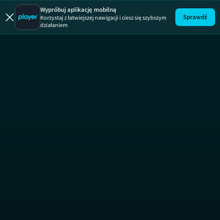
Wypróbuj aplikację mobilną
Sprawdź
Korzystaj z łatwiejszej nawigacji i ciesz się szybszym
działaniem