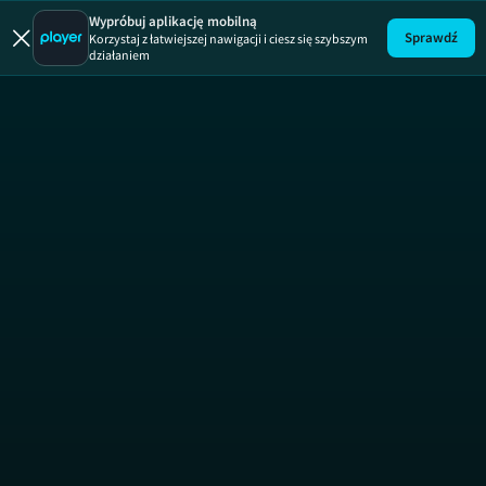
Wypróbuj aplikację mobilną
Sprawdź
Korzystaj z łatwiejszej nawigacji i ciesz się szybszym
działaniem