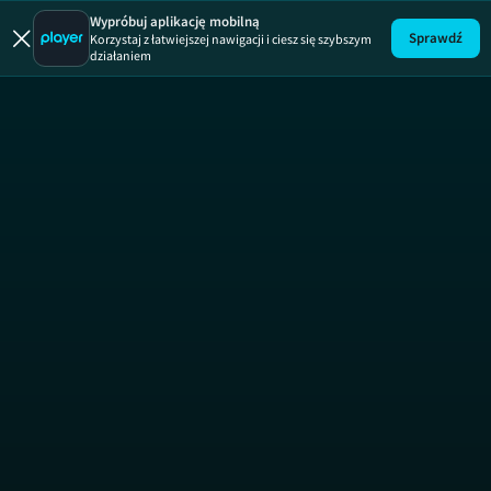
Wypróbuj aplikację mobilną
Sprawdź
Korzystaj z łatwiejszej nawigacji i ciesz się szybszym
działaniem