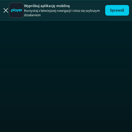
Wypróbuj aplikację mobilną
Sprawdź
Korzystaj z łatwiejszej nawigacji i ciesz się szybszym
działaniem