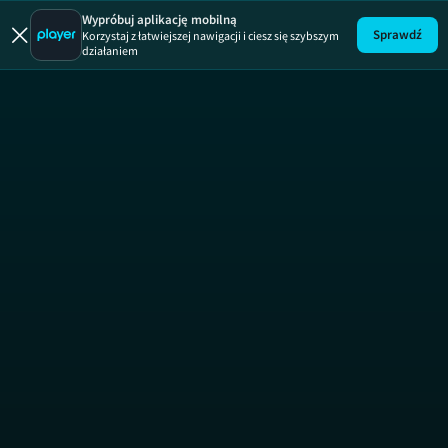
Wypróbuj aplikację mobilną
Sprawdź
Korzystaj z łatwiejszej nawigacji i ciesz się szybszym
działaniem