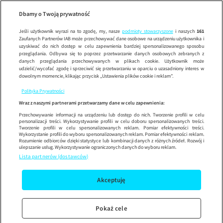
Wypróbuj aplikację mobilną
Dbamy o Twoją prywatność
Sprawdź
Korzystaj z łatwiejszej nawigacji i ciesz się szybszym
działaniem
Jeśli użytkownik wyrazi na to zgodę, my, nasze
podmioty stowarzyszone
i naszych
161
Zaufanych Partnerów IAB może przechowywać dane osobowe na urządzeniu użytkownika i
uzyskiwać do nich dostęp w celu zapewnienia bardziej spersonalizowanego sposobu
przeglądania. Odbywa się to poprzez przetwarzanie danych osobowych zebranych z
danych przeglądania przechowywanych w plikach cookie. Użytkownik może
udzielić/wycofać zgodę i sprzeciwić się przetwarzaniu w oparciu o uzasadniony interes w
dowolnym momencie, klikając przycisk „Ustawienia plików cookie i reklam”.
Polityka Prywatności
Wraz z naszymi partnerami przetwarzamy dane w celu zapewnienia:
Przechowywanie informacji na urządzeniu lub dostęp do nich. Tworzenie profili w celu
personalizacji treści. Wykorzystywanie profili w celu doboru spersonalizowanych treści.
Tworzenie profili w celu spersonalizowanych reklam. Pomiar efektywności treści.
Wykorzystanie profili do wyboru spersonalizowanych reklam. Pomiar efektywności reklam.
Rozumienie odbiorców dzięki statystyce lub kombinacji danych z różnych źródeł. Rozwój i
ulepszanie usług. Wykorzystywanie ograniczonych danych do wyboru reklam.
Lista partnerów (dostawców)
Akceptuję
Pokaż cele