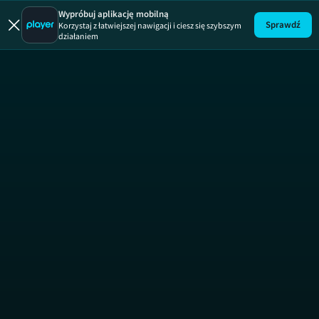
Wypróbuj aplikację mobilną
Sprawdź
Korzystaj z łatwiejszej nawigacji i ciesz się szybszym
działaniem