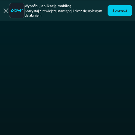
Na krańcu A
Wypróbuj aplikację mobilną
Sprawdź
Korzystaj z łatwiejszej nawigacji i ciesz się szybszym
działaniem