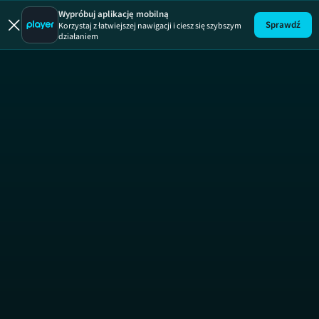
Morze złota
Wypróbuj aplikację mobilną
Sprawdź
Korzystaj z łatwiejszej nawigacji i ciesz się szybszym
działaniem