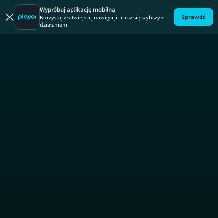
Morze złota
Wypróbuj aplikację mobilną
Sprawdź
Korzystaj z łatwiejszej nawigacji i ciesz się szybszym
działaniem