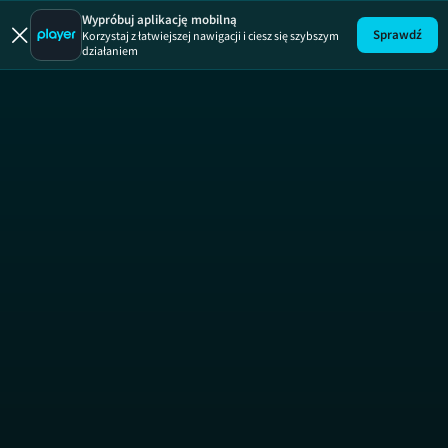
Mój są
Wypróbuj aplikację mobilną
Sprawdź
Korzystaj z łatwiejszej nawigacji i ciesz się szybszym
działaniem