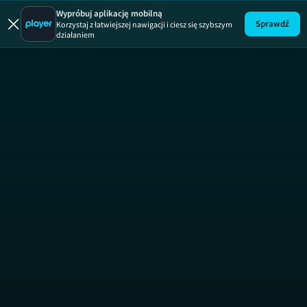
Mój są
Wypróbuj aplikację mobilną
Sprawdź
Korzystaj z łatwiejszej nawigacji i ciesz się szybszym
działaniem