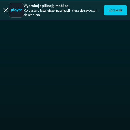
Mój są
Wypróbuj aplikację mobilną
Sprawdź
Korzystaj z łatwiejszej nawigacji i ciesz się szybszym
działaniem