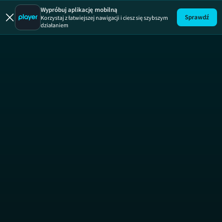
Wypróbuj aplikację mobilną
Sprawdź
Korzystaj z łatwiejszej nawigacji i ciesz się szybszym
działaniem