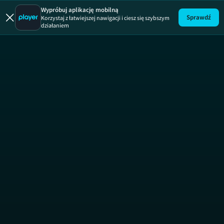
Mistrzo
Wypróbuj aplikację mobilną
Sprawdź
Korzystaj z łatwiejszej nawigacji i ciesz się szybszym
działaniem