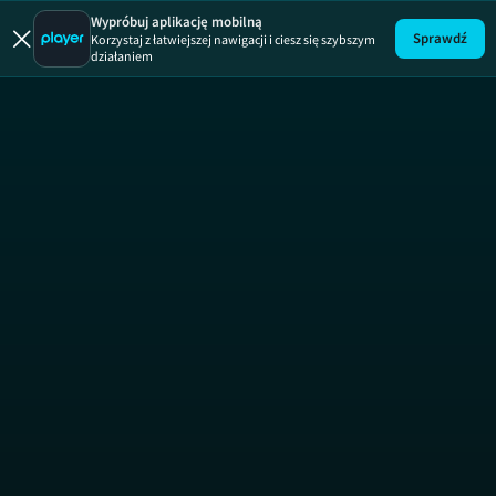
Miłość za g
Wypróbuj aplikację mobilną
Sprawdź
Korzystaj z łatwiejszej nawigacji i ciesz się szybszym
działaniem