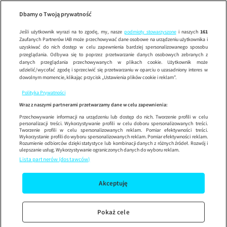
Miłość 
Wypróbuj aplikację mobilną
Dbamy o Twoją prywatność
Sprawdź
Korzystaj z łatwiejszej nawigacji i ciesz się szybszym
działaniem
Jeśli użytkownik wyrazi na to zgodę, my, nasze
podmioty stowarzyszone
i naszych
161
Zaufanych Partnerów IAB może przechowywać dane osobowe na urządzeniu użytkownika i
uzyskiwać do nich dostęp w celu zapewnienia bardziej spersonalizowanego sposobu
przeglądania. Odbywa się to poprzez przetwarzanie danych osobowych zebranych z
danych przeglądania przechowywanych w plikach cookie. Użytkownik może
udzielić/wycofać zgodę i sprzeciwić się przetwarzaniu w oparciu o uzasadniony interes w
dowolnym momencie, klikając przycisk „Ustawienia plików cookie i reklam”.
Polityka Prywatności
Wraz z naszymi partnerami przetwarzamy dane w celu zapewnienia:
Przechowywanie informacji na urządzeniu lub dostęp do nich. Tworzenie profili w celu
personalizacji treści. Wykorzystywanie profili w celu doboru spersonalizowanych treści.
Tworzenie profili w celu spersonalizowanych reklam. Pomiar efektywności treści.
Wykorzystanie profili do wyboru spersonalizowanych reklam. Pomiar efektywności reklam.
Rozumienie odbiorców dzięki statystyce lub kombinacji danych z różnych źródeł. Rozwój i
ulepszanie usług. Wykorzystywanie ograniczonych danych do wyboru reklam.
Lista partnerów (dostawców)
Akceptuję
Pokaż cele