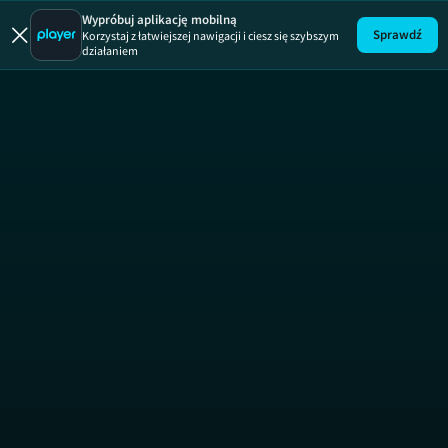
Mieszkan
Wypróbuj aplikację mobilną
Sprawdź
Korzystaj z łatwiejszej nawigacji i ciesz się szybszym
działaniem