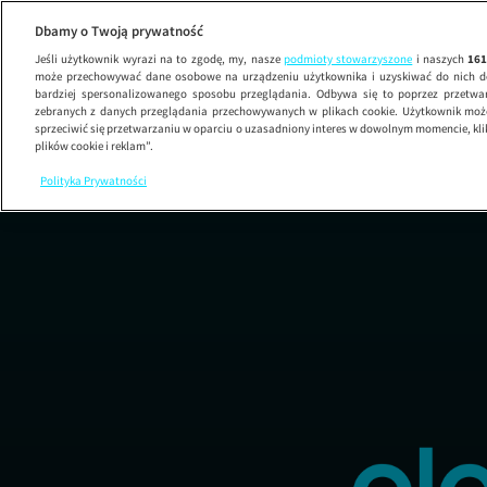
Dbamy o Twoją prywatność
Jeśli użytkownik wyrazi na to zgodę, my, nasze
podmioty stowarzyszone
i naszych
16
może przechowywać dane osobowe na urządzeniu użytkownika i uzyskiwać do nich d
bardziej spersonalizowanego sposobu przeglądania. Odbywa się to poprzez przetw
zebranych z danych przeglądania przechowywanych w plikach cookie. Użytkownik może
sprzeciwić się przetwarzaniu w oparciu o uzasadniony interes w dowolnym momencie, kli
plików cookie i reklam”.
Polityka Prywatności