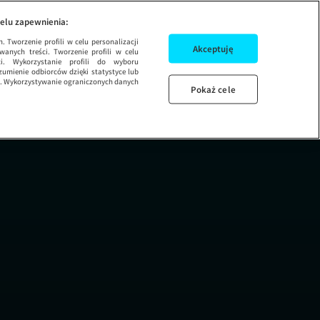
gę zabić?
SEZON 1 ODCINEK 6
MA
elu zapewnienia:
 Tworzenie profili w celu personalizacji
Akceptuję
wanych treści. Tworzenie profili w celu
ci. Wykorzystanie profili do wyboru
umienie odbiorców dzięki statystyce lub
ug. Wykorzystywanie ograniczonych danych
Pokaż cele