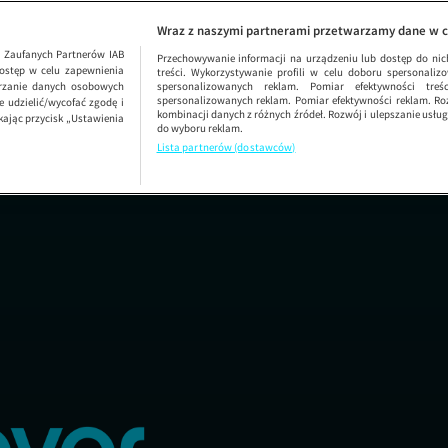
Mamo, czy mo
Wraz z naszymi partnerami przetwarzamy dane w c
1
Zaufanych Partnerów IAB
Przechowywanie informacji na urządzeniu lub dostęp do nich.
ostęp w celu zapewnienia
treści. Wykorzystywanie profili w celu doboru spersonalizo
arzanie danych osobowych
spersonalizowanych reklam. Pomiar efektywności treś
spersonalizowanych reklam. Pomiar efektywności reklam. Roz
 udzielić/wycofać zgodę i
kombinacji danych z różnych źródeł. Rozwój i ulepszanie usł
kając przycisk „Ustawienia
do wyboru reklam.
Lista partnerów (dostawców)