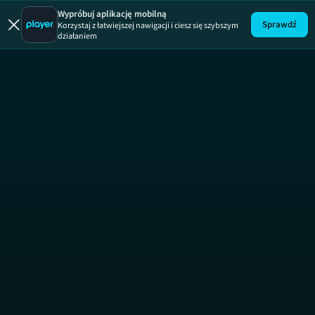
Łowcy staroci
Wypróbuj aplikację mobilną
Sprawdź
Korzystaj z łatwiejszej nawigacji i ciesz się szybszym
działaniem