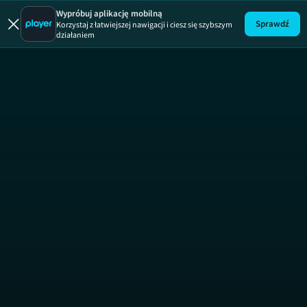
Łowcy opali
Wypróbuj aplikację mobilną
Sprawdź
Korzystaj z łatwiejszej nawigacji i ciesz się szybszym
działaniem