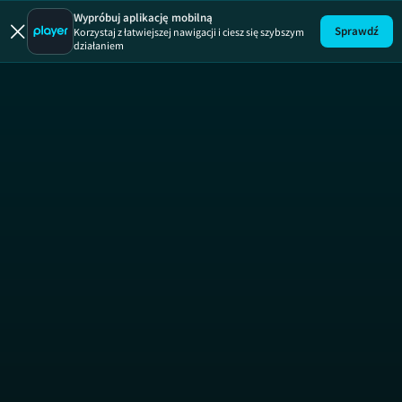
Łowcy duch
Wypróbuj aplikację mobilną
Sprawdź
Korzystaj z łatwiejszej nawigacji i ciesz się szybszym
działaniem