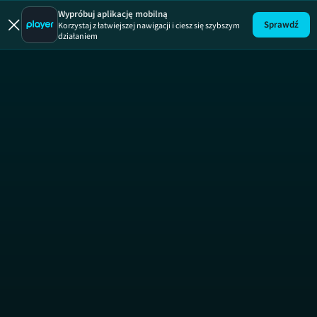
Łowcy duch
Wypróbuj aplikację mobilną
Sprawdź
Korzystaj z łatwiejszej nawigacji i ciesz się szybszym
działaniem