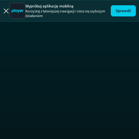
Koleżank
Wypróbuj aplikację mobilną
Sprawdź
Korzystaj z łatwiejszej nawigacji i ciesz się szybszym
działaniem