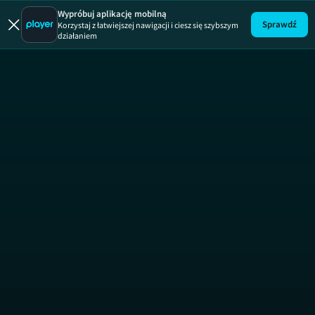
Klub odkr
Wypróbuj aplikację mobilną
Sprawdź
Korzystaj z łatwiejszej nawigacji i ciesz się szybszym
działaniem