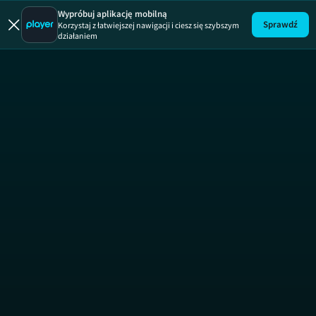
Wypróbuj aplikację mobilną
Sprawdź
Korzystaj z łatwiejszej nawigacji i ciesz się szybszym
działaniem