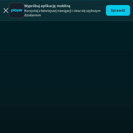
Wypróbuj aplikację mobilną
Sprawdź
Korzystaj z łatwiejszej nawigacji i ciesz się szybszym
działaniem