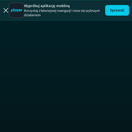
Idris E
Wypróbuj aplikację mobilną
Sprawdź
Korzystaj z łatwiejszej nawigacji i ciesz się szybszym
działaniem