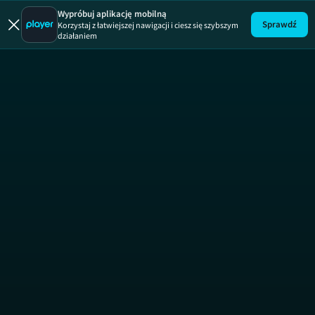
Wypróbuj aplikację mobilną
Sprawdź
Korzystaj z łatwiejszej nawigacji i ciesz się szybszym
działaniem