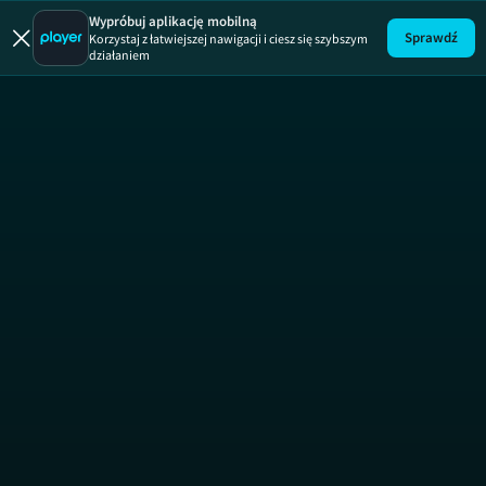
Wypróbuj aplikację mobilną
Sprawdź
Korzystaj z łatwiejszej nawigacji i ciesz się szybszym
działaniem