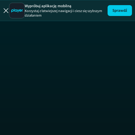
Gorączka z
Wypróbuj aplikację mobilną
Sprawdź
Korzystaj z łatwiejszej nawigacji i ciesz się szybszym
działaniem