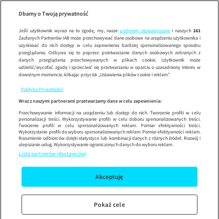
Fani czt
Wypróbuj aplikację mobilną
Dbamy o Twoją prywatność
Sprawdź
Korzystaj z łatwiejszej nawigacji i ciesz się szybszym
działaniem
Jeśli użytkownik wyrazi na to zgodę, my, nasze
podmioty stowarzyszone
i naszych
161
Zaufanych Partnerów IAB może przechowywać dane osobowe na urządzeniu użytkownika i
uzyskiwać do nich dostęp w celu zapewnienia bardziej spersonalizowanego sposobu
przeglądania. Odbywa się to poprzez przetwarzanie danych osobowych zebranych z
danych przeglądania przechowywanych w plikach cookie. Użytkownik może
udzielić/wycofać zgodę i sprzeciwić się przetwarzaniu w oparciu o uzasadniony interes w
dowolnym momencie, klikając przycisk „Ustawienia plików cookie i reklam”.
Polityka Prywatności
Wraz z naszymi partnerami przetwarzamy dane w celu zapewnienia:
Przechowywanie informacji na urządzeniu lub dostęp do nich. Tworzenie profili w celu
personalizacji treści. Wykorzystywanie profili w celu doboru spersonalizowanych treści.
Tworzenie profili w celu spersonalizowanych reklam. Pomiar efektywności treści.
Wykorzystanie profili do wyboru spersonalizowanych reklam. Pomiar efektywności reklam.
Rozumienie odbiorców dzięki statystyce lub kombinacji danych z różnych źródeł. Rozwój i
ulepszanie usług. Wykorzystywanie ograniczonych danych do wyboru reklam.
Lista partnerów (dostawców)
Akceptuję
Pokaż cele