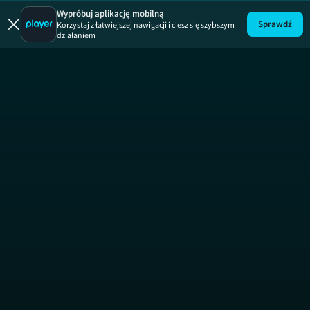
Fani czt
Wypróbuj aplikację mobilną
Sprawdź
Korzystaj z łatwiejszej nawigacji i ciesz się szybszym
działaniem