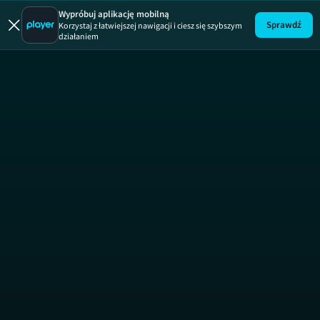
Fani czt
Wypróbuj aplikację mobilną
Sprawdź
Korzystaj z łatwiejszej nawigacji i ciesz się szybszym
działaniem