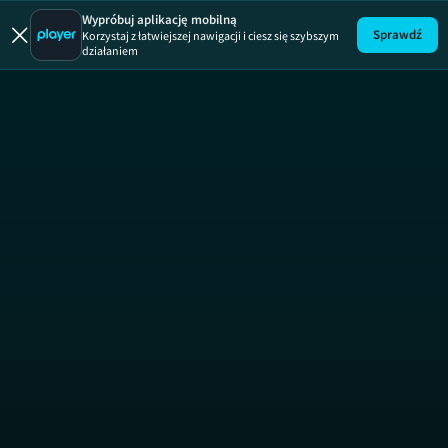
Wypróbuj aplikację mobilną
Sprawdź
Korzystaj z łatwiejszej nawigacji i ciesz się szybszym
działaniem