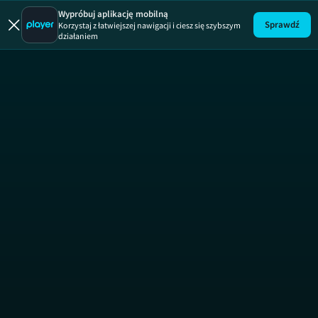
Drogowa furi
Wypróbuj aplikację mobilną
Sprawdź
Korzystaj z łatwiejszej nawigacji i ciesz się szybszym
działaniem