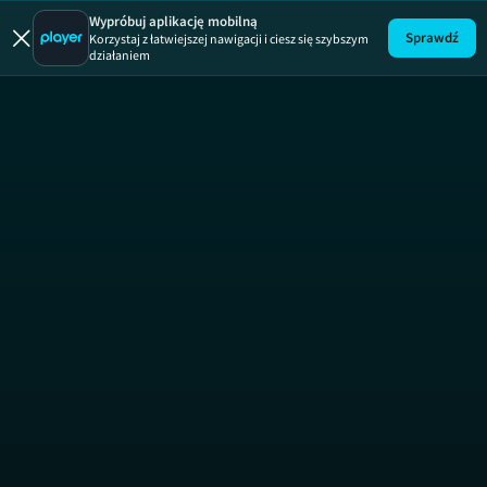
Dr Pryszczyll
Wypróbuj aplikację mobilną
Sprawdź
Korzystaj z łatwiejszej nawigacji i ciesz się szybszym
działaniem