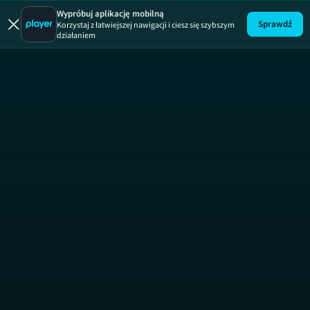
Dom na miarę
Wypróbuj aplikację mobilną
Sprawdź
Korzystaj z łatwiejszej nawigacji i ciesz się szybszym
działaniem