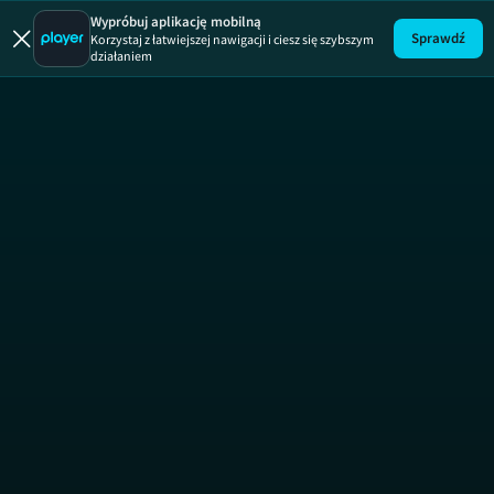
Dom na miarę
Wypróbuj aplikację mobilną
Sprawdź
Korzystaj z łatwiejszej nawigacji i ciesz się szybszym
działaniem