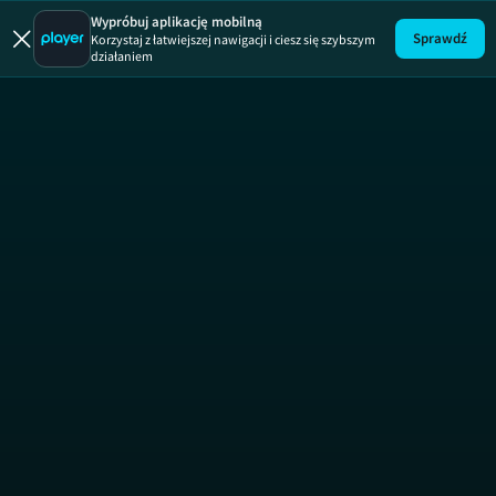
Wypróbuj aplikację mobilną
Sprawdź
Korzystaj z łatwiejszej nawigacji i ciesz się szybszym
działaniem