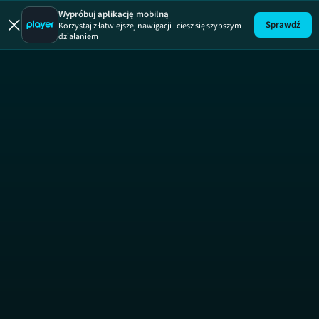
Wypróbuj aplikację mobilną
Sprawdź
Korzystaj z łatwiejszej nawigacji i ciesz się szybszym
działaniem