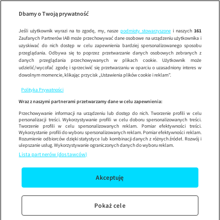
Cię
Wypróbuj aplikację mobilną
Dbamy o Twoją prywatność
Sprawdź
Korzystaj z łatwiejszej nawigacji i ciesz się szybszym
działaniem
Jeśli użytkownik wyrazi na to zgodę, my, nasze
podmioty stowarzyszone
i naszych
161
Zaufanych Partnerów IAB może przechowywać dane osobowe na urządzeniu użytkownika i
uzyskiwać do nich dostęp w celu zapewnienia bardziej spersonalizowanego sposobu
przeglądania. Odbywa się to poprzez przetwarzanie danych osobowych zebranych z
danych przeglądania przechowywanych w plikach cookie. Użytkownik może
udzielić/wycofać zgodę i sprzeciwić się przetwarzaniu w oparciu o uzasadniony interes w
dowolnym momencie, klikając przycisk „Ustawienia plików cookie i reklam”.
Polityka Prywatności
Wraz z naszymi partnerami przetwarzamy dane w celu zapewnienia:
Przechowywanie informacji na urządzeniu lub dostęp do nich. Tworzenie profili w celu
personalizacji treści. Wykorzystywanie profili w celu doboru spersonalizowanych treści.
Tworzenie profili w celu spersonalizowanych reklam. Pomiar efektywności treści.
Wykorzystanie profili do wyboru spersonalizowanych reklam. Pomiar efektywności reklam.
Rozumienie odbiorców dzięki statystyce lub kombinacji danych z różnych źródeł. Rozwój i
ulepszanie usług. Wykorzystywanie ograniczonych danych do wyboru reklam.
Lista partnerów (dostawców)
Akceptuję
Pokaż cele