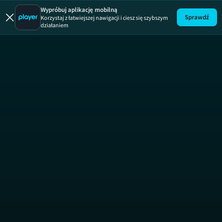
Wypróbuj aplikację mobilną
Sprawdź
Korzystaj z łatwiejszej nawigacji i ciesz się szybszym
działaniem